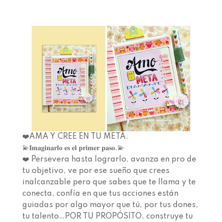
❤️AMA Y CREE EN TU META.⁣⁣ ⁣⁣
💫𝐈𝐦𝐚𝐠𝐢𝐧𝐚𝐫𝐥𝐨 𝐞𝐬 𝐞𝐥 𝐩𝐫𝐢𝐦𝐞𝐫 𝐩𝐚𝐬𝐨.⁣⁣💫 ⁣⁣
❤️ Persevera hasta lograrlo, avanza en pro de
tu objetivo, ve por ese sueño que crees
inalcanzable pero que sabes que te llama y te
conecta, confía en que tus acciones están
guiadas por algo mayor que tú, por tus dones,
tu talento…POR TU PROPÓSITO, construye tu