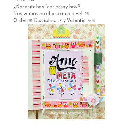
TU META.⁣⁣ ⁣⁣
¿Necesitabas leer estoy hoy? ⁣⁣ ⁣⁣
Nos vemos en el próximo nivel. 🚀 ⁣⁣ ⁣⁣
Orden 📆 Disciplina 📌 y Valentía 👊🏼⁣⁣ ⁣⁣