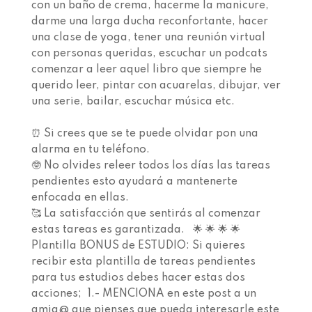
con un baño de crema, hacerme la manicure,
darme una larga ducha reconfortante, hacer
una clase de yoga, tener una reunión virtual
con personas queridas, escuchar un podcats
comenzar a leer aquel libro que siempre he
querido leer, pintar con acuarelas, dibujar, ver
una serie, bailar, escuchar música etc.
⁣⁣⁣⁣⁣ ⁣⁣⁣⁣⁣
⏰ Si crees que se te puede olvidar pon una
alarma en tu teléfono. ⁣ ⁣
🤓 No olvides releer todos los días las tareas
pendientes esto ayudará a mantenerte
enfocada en ellas.⁣⁣ ⁣
🥰 La satisfacción que sentirás al comenzar
estas tareas es garantizada. ⁣⁣ ⁣ 🌟 🌟 🌟 🌟 ⁣
Plantilla BONUS de ESTUDIO:⁣⁣ Si quieres
recibir esta plantilla de tareas pendientes
para tus estudios debes hacer estas dos
acciones; ⁣ 1.- MENCIONA en este post a un
amig@ que pienses que pueda interesarle este