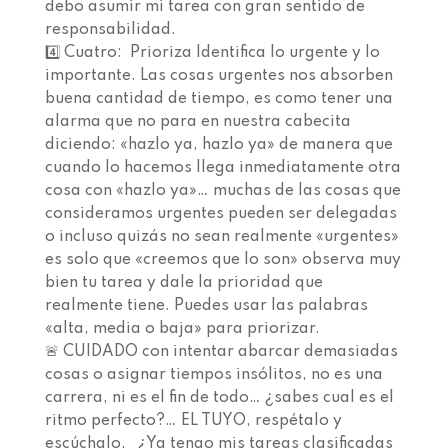
debo asumir mi tarea con gran sentido de
responsabilidad.⁣⁣⁣⁣⁣⁣⁣⁣⁣ ⁣⁣⁣⁣⁣⁣⁣⁣⁣
4️⃣ Cuatro: ⁣⁣⁣⁣⁣⁣⁣⁣⁣ Prioriza⁣⁣⁣⁣⁣⁣⁣⁣ Identifica lo urgente y lo
importante.⁣⁣⁣⁣⁣⁣⁣⁣ Las cosas urgentes nos absorben
buena cantidad de tiempo, es como tener una
alarma que no para en nuestra cabecita
diciendo: «hazlo ya, hazlo ya» de manera que
cuando lo hacemos llega inmediatamente otra
cosa con «hazlo ya»… muchas de las cosas que
consideramos urgentes pueden ser delegadas
o incluso quizás no sean realmente «urgentes»
es solo que «creemos que lo son» observa muy
bien tu tarea y dale la prioridad que
realmente tiene. Puedes usar las palabras
«alta, media o baja» para priorizar.⁣⁣⁣⁣⁣⁣⁣⁣⁣ ⁣⁣⁣⁣⁣⁣⁣⁣⁣
🚨 CUIDADO con intentar abarcar demasiadas
cosas o asignar tiempos insólitos, no es una
carrera, ni es el fin de todo… ¿sabes cual es el
ritmo perfecto?… EL TUYO, respétalo y
escúchalo. ⁣⁣ ⁣⁣ ¿Ya tengo mis tareas clasificadas