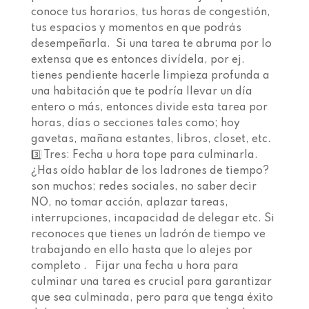
conoce tus horarios, tus horas de congestión,
tus espacios y momentos en que podrás
desempeñarla.⁣⁣⁣⁣⁣⁣⁣⁣⁣ ⁣⁣⁣⁣⁣⁣⁣⁣⁣ Si una tarea te abruma por lo
extensa que es entonces divídela, por ej.
tienes pendiente hacerle limpieza profunda a
una habitación que te podría llevar un día
entero o más, entonces divide esta tarea por
horas, días o secciones tales como; hoy
gavetas, mañana estantes, libros, closet, etc.⁣⁣⁣⁣⁣⁣⁣⁣⁣ ⁣⁣⁣⁣⁣⁣⁣⁣
3️⃣ Tres:⁣⁣⁣⁣⁣⁣⁣⁣ Fecha u hora tope para culminarla.⁣⁣⁣⁣⁣⁣⁣⁣
¿Has oído hablar de los ladrones de tiempo?
son muchos; redes sociales, no saber decir
NO, no tomar acción, aplazar tareas,
interrupciones, incapacidad de delegar etc. Si
reconoces que tienes un ladrón de tiempo ve
trabajando en ello hasta que lo alejes por
completo . ⁣⁣⁣⁣⁣⁣⁣⁣⁣ ⁣⁣⁣⁣⁣⁣⁣⁣⁣ Fijar una fecha u hora para
culminar una tarea es crucial para garantizar
que sea culminada, pero para que tenga éxito