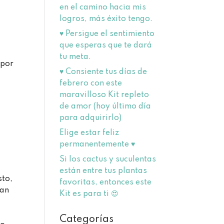
en el camino hacia mis
logros, más éxito tengo.
♥️ Persigue el sentimiento
que esperas que te dará
tu meta.
 por
♥️ Consiente tus días de
febrero con este
maravilloso Kit repleto
de amor (hoy último día
para adquirirlo)
Elige estar feliz
permanentemente ♥
Si los cactus y suculentas
están entre tus plantas
sto,
favoritas, entonces este
can
Kit es para ti 😍
Categorías