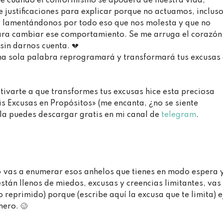
ue cuando el conformismo se apodera de nuestra vida,
 justificaciones para explicar porque no actuamos, inclus
 lamentándonos por todo eso que nos molesta y que no
a cambiar ese comportamiento. Se me arruga el corazón
 darnos cuenta. ⁣💔⁣ ⁣⁣
na sola palabra reprogramará y transformará tus excusas
tivarte a que transformes tus excusas hice esta preciosa
is Excusas en Propósitos» (me encanta, ¿no se siente
la puedes descargar gratis en mi canal de
telegram
.⁣
r» vas a enumerar esos anhelos que tienes en modo espera 
tán llenos de miedos, excusas y creencias limitantes, vas
o reprimido) porque (escribe aquí la excusa que te limita) 
ero. 🥴⁣