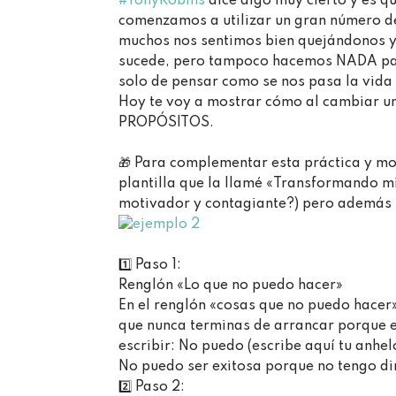
#TonyRobins
dice algo muy cierto y es q
comenzamos a utilizar un gran número de
muchos nos sentimos bien quejándonos y
sucede, pero tampoco hacemos NADA par
solo de pensar como se nos pasa la vida sin
Hoy te voy a mostrar cómo al cambiar u
PROPÓSITOS. ⁣⁣
🎁 Para complementar esta práctica y mo
plantilla que la llamé «Transformando m
motivador y contagiante?) pero además 
1️⃣ Paso 1:⁣
Renglón «Lo que no puedo hacer»⁣
En el renglón «cosas que no puedo hace
que nunca terminas de arrancar porque es
escribir: No puedo (escribe aquí tu anhel
No puedo ser exitosa porque no tengo din
2️⃣ Paso 2:⁣⁣⁣