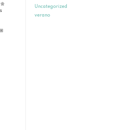
🌼⁣
Uncategorized
s
verano
⁣