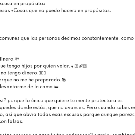
sa en propósito» ⁣⁣⁣
esas «Cosas que no puedo hacer» en propósitos.⁣⁣⁣
 comunes que las personas decimos constantemente, como
ero.⁣⁣💸⁣
tengo hijos por quien velar.⁣⁣👧🏻👶🏻⁣
ngo dinero.⁣⁣🤷🏻‍♀️⁣
rque no me he preparado.📚 ⁣⁣⁣
vantarme de la cama.⁣⁣🛌⁣
sí? porque lo único que quiere tu mente protectora es
e quedes donde estás, que no avances. Pero cuando sabes e
llo, así que obvia todas esas excusas porque aunque parez
 falsas.⁣⁣⁣