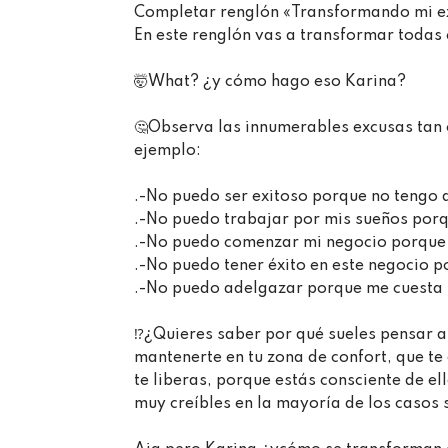
Completar renglón «Transformando mi excu
En este renglón vas a transformar todas 
🤯What? ¿y cómo hago eso Karina?⁣⁣⁣
🤔Observa las innumerables excusas tan
ejemplo:⁣⁣⁣
.-No puedo ser exitoso porque no tengo din
.-No puedo trabajar por mis sueños porque 
.-No puedo comenzar mi negocio porque no te
.-No puedo tener éxito en este negocio po
.-No puedo adelgazar porque me cuesta le
⁉️¿Quieres saber por qué sueles pensar a
mantenerte en tu zona de confort, que t
te liberas, porque estás consciente de e
muy creíbles en la mayoría de los casos son