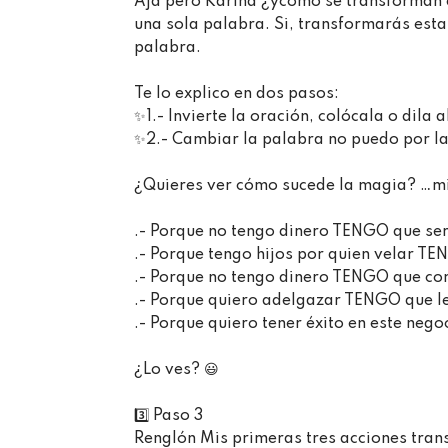
Aja pero Karina ¿ycómo se transforman 
una sola palabra. Si, transformarás es
palabra.⁣⁣⁣
Te lo explico en dos pasos:⁣⁣⁣
✨1.- Invierte la oración, colócala o dila al r
✨2.- Cambiar la palabra no puedo por la 
¿Quieres ver cómo sucede la magia? …mira
.- Porque no tengo dinero TENGO que ser ex
.- Porque tengo hijos por quien velar TEN
.- Porque no tengo dinero TENGO que come
.- Porque quiero adelgazar TENGO que lev
.- Porque quiero tener éxito en este nego
¿Lo ves?⁣⁣ 😃⁣
3️⃣ Paso 3⁣⁣⁣
Renglón Mis primeras tres acciones trans