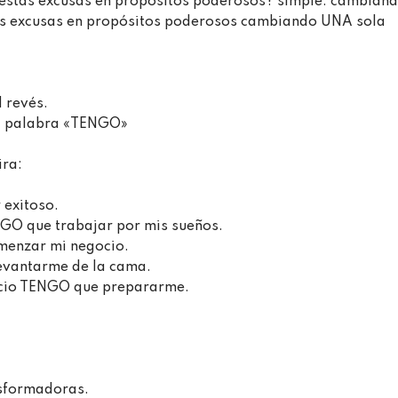
estas excusas en propósitos poderosos? simple: cambian
tas excusas en propósitos poderosos cambiando UNA sola
evés.⁣⁣⁣
palabra «TENGO» ⁣⁣⁣
:⁣⁣⁣
itoso.⁣⁣⁣
GO que trabajar por mis sueños.⁣⁣⁣
nzar mi negocio.⁣⁣⁣
antarme de la cama.⁣⁣⁣
cio TENGO que prepararme.⁣⁣⁣
formadoras.⁣⁣⁣