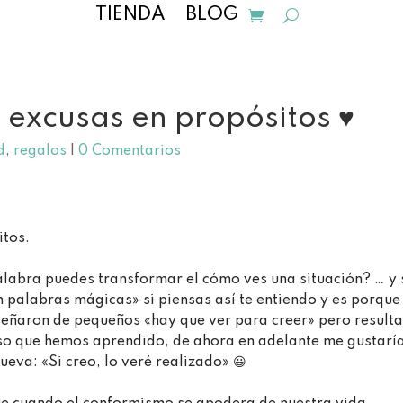
TIENDA
BLOG
excusas en propósitos ♥
d
,
regalos
|
0 Comentarios
os. ⁣⁣
abra puedes transformar el cómo ves una situación? … y 
 palabras mágicas» si piensas así te entiendo y es porque
ñaron de pequeños «hay que ver para creer» pero result
eso que hemos aprendido, de ahora en adelante me gustarí
va: «Si creo, lo veré realizado» ⁣😃⁣